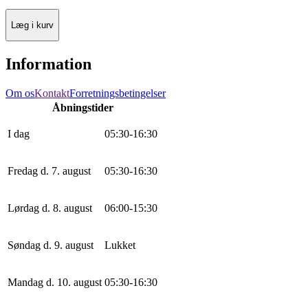
Læg i kurv
Information
Om os
Kontakt
Forretningsbetingelser
Åbningstider
I dag
0
5
:
30
-
16
:
30
Fredag d. 7. august
0
5
:
30
-
16
:
30
Lørdag d. 8. august
0
6
:
0
0
-
15
:
30
Søndag d. 9. august
Lukket
Mandag d. 10. august
0
5
:
30
-
16
:
30