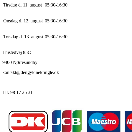
Tirsdag d. 11. august
0
5
:
30
-
16
:
30
Onsdag d. 12. august
0
5
:
30
-
16
:
30
Torsdag d. 13. august
0
5
:
30
-
16
:
30
Thistedvej 85C
9400 Nørresundby
kontakt@dengyldnekringle.dk
Tlf: 98 17 25 31