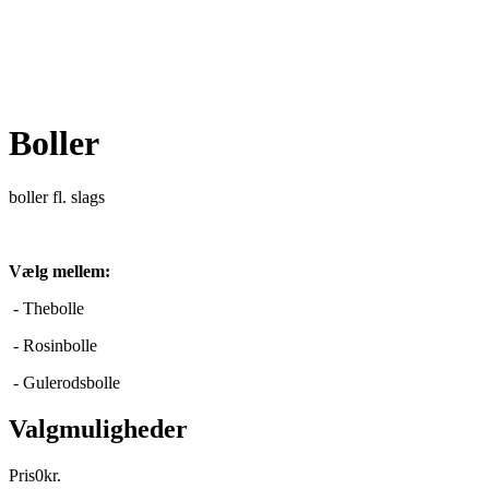
Boller
boller fl. slags
Vælg mellem:
- Thebolle
- Rosinbolle
- Gulerodsbolle
Valgmuligheder
Pris
0
kr.