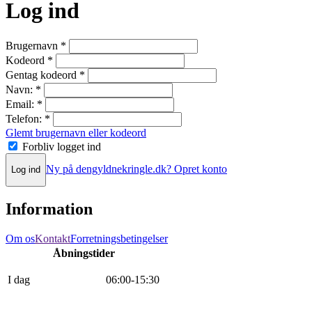
Log ind
Brugernavn
*
Kodeord
*
Gentag kodeord
*
Navn:
*
Email:
*
Telefon:
*
Glemt brugernavn eller kodeord
Forbliv logget ind
Ny på dengyldnekringle.dk? Opret konto
Log ind
Information
Om os
Kontakt
Forretningsbetingelser
Åbningstider
I dag
0
6
:
0
0
-
15
:
30